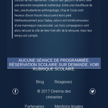
surtout de ses habitantes. Chacun des garçons va alors faire
une rencontre inespérée et inattendue. Entre une chauffeuse de
taxi, une étudiante en anthropologie, Chip et Ozzie sont
heureux d’avoir trouvé chaussure à leurs pied.
Malheureusement pour Gabey, celui-ci est tombé amoureux
d’une mannequin inaccessible. Les trois compagnons vont
alors ratisser la ville de New-York afin de la retrouver, mais leur
temps est compté..
AUCUNE SÉANCE DE PROGRAMMÉE.
RÉSERVATION SCOLAIRE SUR DEMANDE. VOIR
RUBRIQUE SCOLAIRE.
Blog
Réagissez
© 2017 Cinéma des
cineastes
Partenaires
Mentions légales