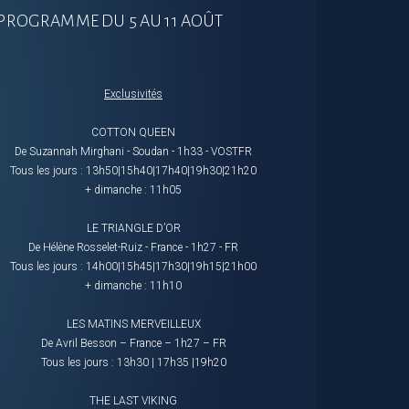
 PROGRAMME DU 5 AU 11 AOÛT
Exclusivités
COTTON QUEEN
De Suzannah Mirghani - Soudan - 1h33 - VOSTFR
Tous les jours : 13h50|15h40|17h40|19h30|21h20
+ dimanche : 11h05
LE TRIANGLE D’OR
De Hélène Rosselet-Ruiz - France - 1h27 - FR
Tous les jours : 14h00|15h45|17h30|19h15|21h00
+ dimanche : 11h10
LES MATINS MERVEILLEUX
De Avril Besson – France – 1h27 – FR
Tous les jours : 13h30 | 17h35 |19h20
THE LAST VIKING