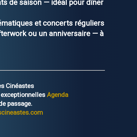
ats de saison — idéal pour dîner
hématiques et concerts réguliers
afterwork ou un anniversaire — à
es Cinéastes
 exceptionnelles
Agenda
 de passage.
scineastes.com