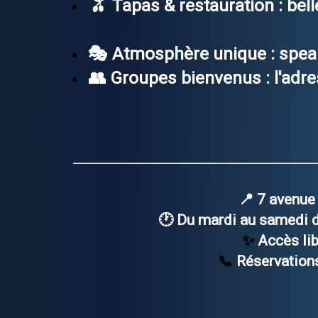
🫒
Tapas & restauration
: bel
🎭
Atmosphère unique
: spea
👥
Groupes bienvenus
: l'adr
📍 7 avenue
🕐
Du mardi au samedi d
✨
Accès lib
📞
Réservations