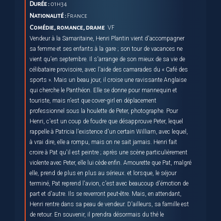
Durée :
01h34
Nationalité :
France
Comédie, romance, drame
VF
Vendeur à la Samaritaine, Henri Plantin vient d'accompagner
sa femme et ses enfants à la gare ; son tour de vacances ne
vient qu'en septembre. Il s'arrange de son mieux de sa vie de
célibataire provisoire, avec l'aide des camarades du « Café des
sports ». Mais un beau jour, il croise une ravissante Anglaise
qui cherche le Panthéon. Elle se donne pour mannequin et
touriste, mais n'est que cover-girl en déplacement
professionnel sous la houlette de Peter, photographe. Pour
Henri, c'est un coup de foudre que désapprouve Peter, lequel
rappelle à Patricia l'existence d'un certain William, avec lequel,
à vrai dire, elle a rompu, mais on ne sait jamais. Henri fait
croire à Pat qu'il est peintre ; après une scène particulièrement
violente avec Peter, elle lui cède enfin. Amourette que Pat, malgré
elle, prend de plus en plus au sérieux. et lorsque, le séjour
terminé, Pat reprend l'avion, c'est avec beaucoup d'émotion de
part et d'autre. Ils se reverront peut-être. Mais, en attendant,
Henri rentre dans sa peau de vendeur. D'ailleurs, sa famille est
de retour. En souvenir, il prendra désormais du thé le