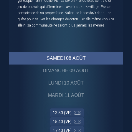
génétiquement modifié, Nafisa se<br/>retrouve au centre d'un
jeu de pouvoir qui déterminera l'avenir du<br/>village. Prenant
conscience de sa propre force, Nafisa se lance<br/>dans une
quête pour sauver les champs de coton – et elle-même.<br/>Ni
elle ni sa communauté ne seront plus jamais les mêmes.
SAMEDI 08 AOÛT
DIMANCHE 09 AOÛT
LUNDI 10 AOÛT
MARDI 11 AOÛT
13:50 (VF)
15:40 (VF)
17:40 (VF)