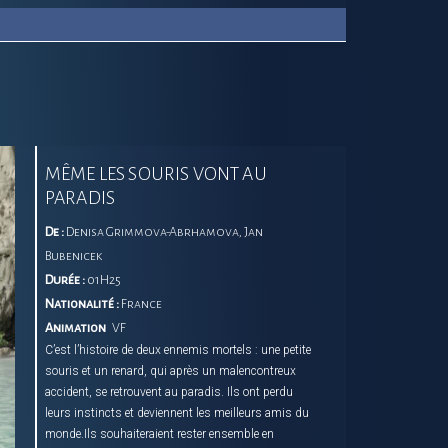
minuscule souris, tout le monde a sa place à
Zootopia ! Lorsque Judy Hopps fait son entrée dans
la police, elle découvre qu’il est bien difficile de
s’imposer chez les gros durs en uniforme, surtout
quand on est une adorable lapine. Bien décidée à
faire ses preuves, Judy s’attaque à une épineuse
affaire, même si cela l’oblige à faire équipe avec Nick
Wilde, un renard à la langue bien pendue et véritable
MÊME LES SOURIS VONT AU
virtuose de l’arnaque …
PARADIS
De :
Denisa Grimmova-Abrhamova, Jan
Bubenicek
Durée :
01H25
Nationalité :
France
Animation
VF
C’est l’histoire de deux ennemis mortels : une petite
souris et un renard, qui après un malencontreux
accident, se retrouvent au paradis. Ils ont perdu
leurs instincts et deviennent les meilleurs amis du
monde.Ils souhaiteraient rester ensemble en