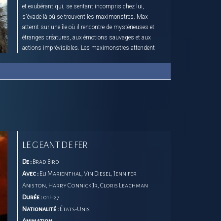
et exubérant qui, se sentant incompris chez lui,
s'évade là où se trouvent les maximonstres. Max
atterrit sur une île où il rencontre de mystérieuses et
étranges créatures, aux émotions sauvages et aux
actions imprévisibles. Les maximonstres attendent
désespérément un leader pour les guider, et Max
rêve d'un royaume sur lequel régner. Lorsque Max
est couronné roi, il promet de créer un monde où
chacun trouvera le bonheur. Max découvre vite
toutefois que régner sur un royaume n'est pas
chose aisée et que ses relations avec les autres sont
plus compliquées qu'il ne l'imaginait au départ.
LE GEANT DE FER
De :
Brad Bird
Avec :
Eli Marienthal, Vin Diesel, Jennifer
Aniston, Harry Connick Jr, Cloris Leachman
Durée :
01H27
Nationalité :
États-Unis