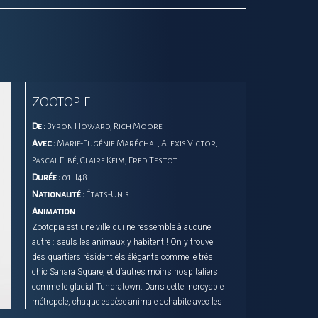
ZOOTOPIE
De :
Byron Howard, Rich Moore
Avec :
Marie-Eugénie Maréchal, Alexis Victor,
Pascal Elbé, Claire Keim, Fred Testot
Durée :
01H48
Nationalité :
États-Unis
Animation
Zootopia est une ville qui ne ressemble à aucune
autre : seuls les animaux y habitent ! On y trouve
des quartiers résidentiels élégants comme le très
chic Sahara Square, et d’autres moins hospitaliers
comme le glacial Tundratown. Dans cette incroyable
métropole, chaque espèce animale cohabite avec les
autres. Qu’on soit un immense éléphant ou une