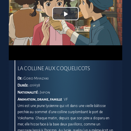
Play
Video
LA COLLINE AUX COQUELICOTS
De :
Goro Miyazaki
Durée :
01H38
Nationalité :
Japon
Animation, drame, famille
VF
Umi est une jeune lycéenne qui vit dans une vieille bâtisse
perchée au sommet d’une colline surplombant le port de
Yokohama. Chaque matin, depuis que son père a disparu en
mer, elle hisse face à la baie deux pavillons, comme un
message lancé à l’horizon. Au lycée, quelqu’un a même écrit un