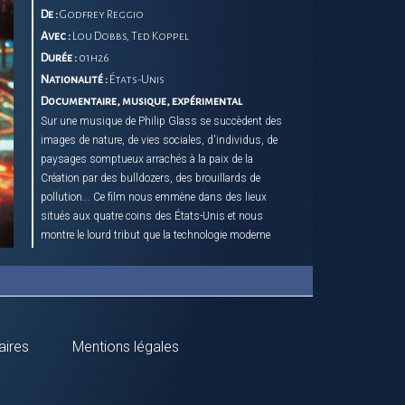
De :
Godfrey Reggio
Avec :
Lou Dobbs, Ted Koppel
Durée :
01h26
Nationalité :
États-Unis
Documentaire, musique, expérimental
Sur une musique de Philip Glass se succèdent des
images de nature, de vies sociales, d'individus, de
paysages somptueux arrachés à la paix de la
Création par des bulldozers, des brouillards de
pollution... Ce film nous emmène dans des lieux
situés aux quatre coins des États-Unis et nous
montre le lourd tribut que la technologie moderne
fait payer aux humains et à la planète. Ce poème
visuel ne contient ni dialogue ni narration vocale :
son ton est donné par la juxtaposition d'images et
la musique exceptionnelle de Philip Glass.
aires
Mentions légales