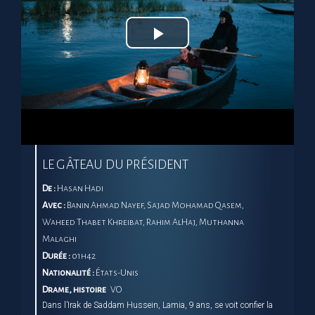
Play
Video
LE GÂTEAU DU PRÉSIDENT
De :
Hasan Hadi
Avec :
Banin Ahmad Nayef, Sajad Mohamad Qasem,
Waheed Thabet Khreibat, Rahim AlHaj, Muthanna
Malaghi
Durée :
01h42
Nationalité :
États-Unis
Drame, histoire
VO
Dans l’Irak de Saddam Hussein, Lamia, 9 ans, se voit confier la