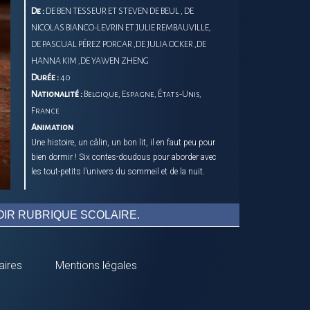
De :
DE BEN TESSEUR ET STEVEN DE BEUL , DE
NICOLAS BIANCO-LEVRIN ET JULIE REMBAUVILLE,
DE PASCUAL PÉREZ PORCAR ,DE JULIA OCKER ,DE
HANNA KIM ,DE YAWEN ZHENG
Durée :
40
Nationalité :
Belgique, Espagne, États-Unis,
France
Animation
Une histoire, un câlin, un bon lit, il en faut peu pour
bien dormir ! Six contes-doudous pour aborder avec
les tout-petits l’univers du sommeil et de la nuit.
IR RUBRIQUE SCOLAIRE.
aires
Mentions légales