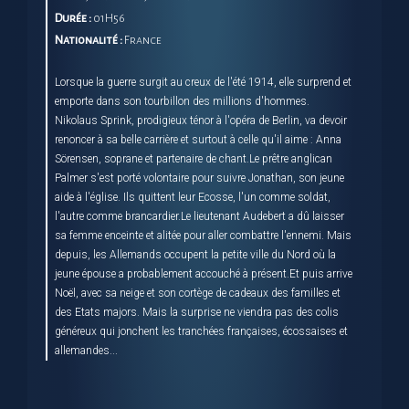
Durée :
01H56
Nationalité :
France
Lorsque la guerre surgit au creux de l'été 1914, elle surprend et
emporte dans son tourbillon des millions d'hommes.
Nikolaus Sprink, prodigieux ténor à l'opéra de Berlin, va devoir
renoncer à sa belle carrière et surtout à celle qu'il aime : Anna
Sörensen, soprane et partenaire de chant.Le prêtre anglican
Palmer s'est porté volontaire pour suivre Jonathan, son jeune
aide à l'église. Ils quittent leur Ecosse, l'un comme soldat,
l'autre comme brancardier.Le lieutenant Audebert a dû laisser
sa femme enceinte et alitée pour aller combattre l'ennemi. Mais
depuis, les Allemands occupent la petite ville du Nord où la
jeune épouse a probablement accouché à présent.Et puis arrive
Noël, avec sa neige et son cortège de cadeaux des familles et
des Etats majors. Mais la surprise ne viendra pas des colis
généreux qui jonchent les tranchées françaises, écossaises et
allemandes...