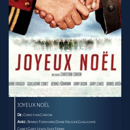
JOYEUX NOËL
De :
Christian Carion
Avec :
Benno Fürmann,Diane Kruger,Guillaume
Canet,Gary Lewis,Alex Ferns