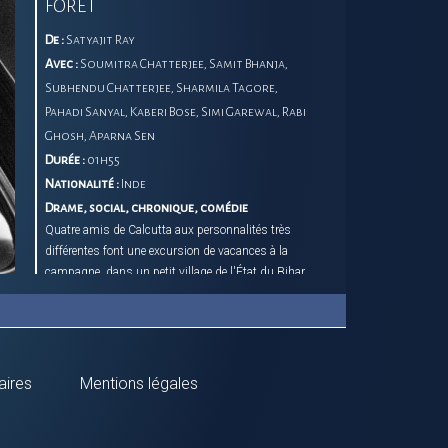
FORÊT
De :
Satyajit Ray
Avec :
Soumitra Chatterjee, Samit Bhanja,
Subhendu Chatterjee, Sharmila Tagore,
Pahadi Sanyal, Kaberi Bose, Simi Garewal, Rabi
Ghosh, Aparna Sen
Durée :
01h55
Nationalité :
Inde
Drame, social, chronique, comédie
Quatre amis de Calcutta aux personnalités très
différentes font une excursion de vacances à la
campagne, dans un petit village de l'État du Bihar
où ils s'installent dans un bungalow. Une série
d'événements mineurs, tous liés à leurs réactions
respectives à leur nouvel environnement, révèle plus
profondément leurs personnages.
aires
Mentions légales