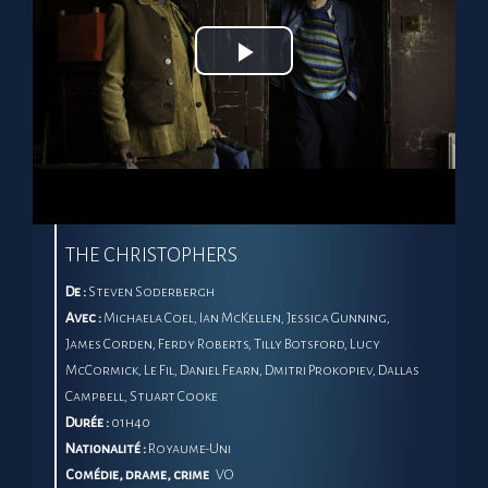
Play
Video
THE CHRISTOPHERS
De :
Steven Soderbergh
Avec :
Michaela Coel, Ian McKellen, Jessica Gunning,
James Corden, Ferdy Roberts, Tilly Botsford, Lucy
McCormick, Le Fil, Daniel Fearn, Dmitri Prokopiev, Dallas
Campbell, Stuart Cooke
Durée :
01h40
Nationalité :
Royaume-Uni
Comédie, drame, crime
VO