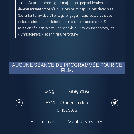
Julian Sklar, ancienne figure majeure du pop art londonien
devenu misanthrope n’a plus rien peint depuis des décennies.
Ses enfants, avides d’héritage, engagent Lori, restauratrice et
ex-faussaire, pour se faire passer pour son assistante. Sa
mission : finir en secret une série de huit toiles inachevées, les
« Christophers », et en tirer une fortune.
AUCUNE SÉANCE DE PROGRAMMÉE POUR CE
FILM.
Blog
Réagissez
© 2017 Cinéma des
cineastes
Partenaires
Mentions légales