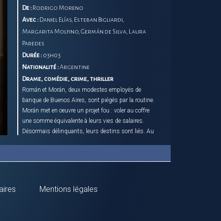
De :
Rodrigo Moreno
Avec :
Daniel Elías, Esteban Bigliardi,
Margarita Molfino, Germán de Silva, Laura
Paredes
Durée :
03h03
Nationalité :
Argentine
Drame, comédie, crime, thriller
Román et Morán, deux modestes employés de
banque de Buenos Aires, sont piégés par la routine.
Morán met en oeuvre un projet fou : voler au coffre
une somme équivalente à leurs vies de salaires.
Désormais délinquants, leurs destins sont liés. Au
gré de leur cavale et des rencontres, chacun à sa
manière emprunte une voie nouvelle vers la liberté.
aires
Mentions légales