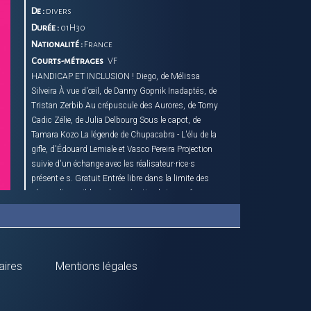
De :
divers
Durée :
01H30
Nationalité :
France
Courts-métrages
VF
HANDICAP ET INCLUSION ! Diego, de Mélissa
Silveira À vue d'œil, de Danny Gopnik Inadaptés, de
Tristan Zerbib Au crépuscule des Aurores, de Tomy
Cadic Zélie, de Julia Delbourg Sous le capot, de
Tamara Kozo La légende de Chupacabra - L'élu de la
gifle, d'Édouard Lemiale et Vasco Pereira Projection
suivie d'un échange avec les réalisateur·rice·s
présent·e·s. Gratuit Entrée libre dans la limite des
places disponibles. places à retirer le jour même
aires
Mentions légales