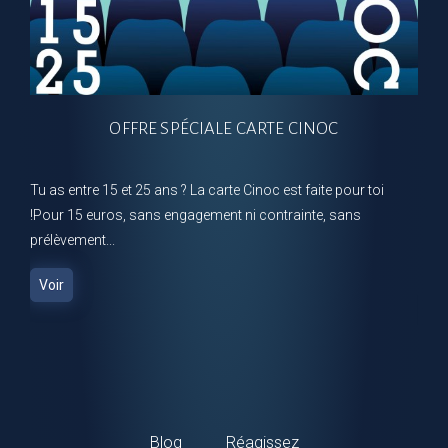
OFFRE SPÉCIALE CARTE CINOC
V
Tu as entre 15 et 25 ans ? La carte Cinoc est faite pour toi
!Pour 15 euros, sans engagement ni contrainte, sans
Q
prélèvement...
s
c
Voir
Blog
Réagissez